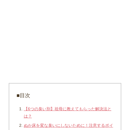
■目次
【6つの臭い別】祖母に教えてもらった解決法と
は？
ぬか床を変な臭いにしないために！注意するポイ