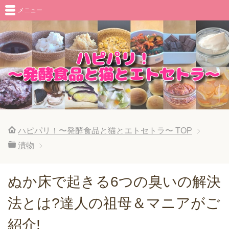
メニュー
ハピパリ！〜発酵食品と猫とエトセトラ〜
TOP
漬物
ぬか床で起きる6つの臭いの解決
法とは?達人の祖母＆マニアがご
紹介!