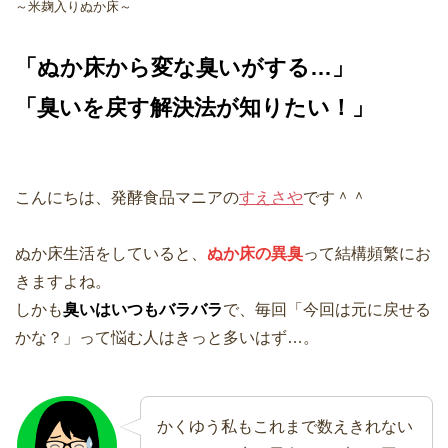
～米麹入りぬか床～
「ぬか床から変な臭いがする…」
「臭いを戻す解決法が知りたい！」
こんにちは、発酵食品マニアの
すえさや
です＾＾
ぬか床生活をしていると、
ぬか床の異臭
って結構頻繁にお
きますよね。
しかも
臭いはいつもバラバラ
で、毎回「今回は元に戻せる
かな？」って悩む人はきっと多いはず…。
かくゆう私もこれまで数えきれない