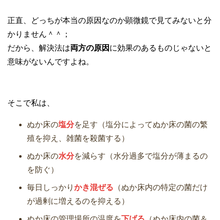
正直、どっちが本当の原因なのか顕微鏡で見てみないと分
かりません＾＾；
だから、解決法は
両方の原因
に効果のあるものじゃないと
意味がないんですよね。
そこで私は、
ぬか床の
塩分
を足す（塩分によってぬか床の菌の繁
殖を抑え、雑菌を殺菌する）
ぬか床の
水分
を減らす（水分過多で塩分が薄まるの
を防ぐ）
毎日しっかり
かき混ぜる
（ぬか床内の特定の菌だけ
が過剰に増えるのを抑える）
ぬか床の管理場所の温度を
下げる
（ぬか床内の菌＆