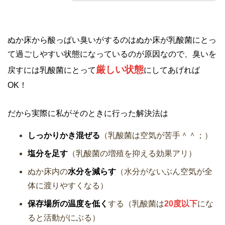
ぬか床から酸っぱい臭いがするのはぬか床が乳酸菌にとっ
て過ごしやすい状態になっているのが原因なので、臭いを
厳しい状態
戻すには乳酸菌にとって
にしてあげれば
OK！
だから実際に私がそのときに行った解決法は
しっかりかき混ぜる
（乳酸菌は空気が苦手＾＾；）
塩分を足す
（乳酸菌の増殖を抑える効果アリ）
ぬか床内の
水分を減らす
（水分がないぶん空気が全
体に渡りやすくなる）
保存場所の温度を低く
する（乳酸菌は
20度以下
にな
ると活動がにぶる）