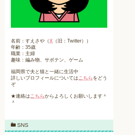
名前：すえさや（
X
（旧：Twitter））
年齢：35歳
職業：主婦
趣味：編み物、サボテン、ゲーム
福岡県で夫と猫と一緒に生活中
詳しいプロフィールについては
こちら
をどう
ぞ
★連絡は
こちら
からよろしくお願いします＾
＾
SNS