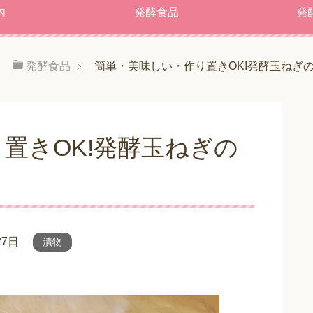
内
発酵食品
発
発酵食品
簡単・美味しい・作り置きOK!発酵玉ねぎ
置きOK!発酵玉ねぎの
27日
漬物