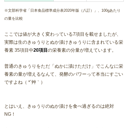
※文部科学省「日本食品標準成分表2020年版（八訂）」、100gあたり
の量を比較
ここでは値が大きく変わっている7項目を載せましたが、
実際は生のきゅうりとぬか漬けきゅうりに含まれている栄
養素 35項目中
20項目
の栄養素の分量が増えています。
普通のきゅうりをただ「ぬかに漬けただけ」でこんなに栄
養素の量が増えるなんて、発酵のパワーって本当にすごい
ですよね（ *´艸｀）
とはいえ、きゅうりのぬか漬けを食べ過ぎるのは絶対
NG！