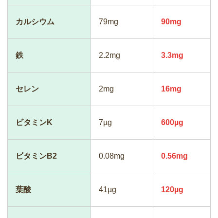
カルシウム
79mg
90mg
鉄
2.2mg
3.3mg
セレン
2mg
16mg
ビタミンK
7µg
600µg
ビタミンB2
0.08mg
0.56mg
葉酸
41µg
120µg